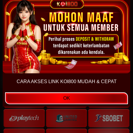
CARA AKSES LINK KOI800 MUDAH & CEPAT
OK