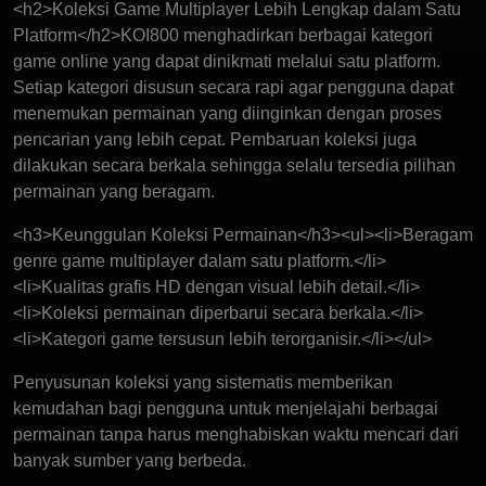
<h2>Koleksi Game Multiplayer Lebih Lengkap dalam Satu
Platform</h2>KOI800 menghadirkan berbagai kategori
game online yang dapat dinikmati melalui satu platform.
Setiap kategori disusun secara rapi agar pengguna dapat
menemukan permainan yang diinginkan dengan proses
pencarian yang lebih cepat. Pembaruan koleksi juga
dilakukan secara berkala sehingga selalu tersedia pilihan
permainan yang beragam.
<h3>Keunggulan Koleksi Permainan</h3><ul><li>Beragam
genre game multiplayer dalam satu platform.</li>
<li>Kualitas grafis HD dengan visual lebih detail.</li>
<li>Koleksi permainan diperbarui secara berkala.</li>
<li>Kategori game tersusun lebih terorganisir.</li></ul>
Penyusunan koleksi yang sistematis memberikan
kemudahan bagi pengguna untuk menjelajahi berbagai
permainan tanpa harus menghabiskan waktu mencari dari
banyak sumber yang berbeda.