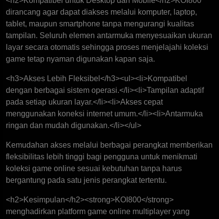
<h2>Kompatibel untuk Desktop dan Mobile</h2>KOI800
dirancang agar dapat diakses melalui komputer, laptop,
tablet, maupun smartphone tanpa mengurangi kualitas
tampilan. Seluruh elemen antarmuka menyesuaikan ukuran
layar secara otomatis sehingga proses menjelajahi koleksi
game tetap nyaman digunakan kapan saja.
<h3>Akses Lebih Fleksibel</h3><ul><li>Kompatibel
dengan berbagai sistem operasi.</li><li>Tampilan adaptif
pada setiap ukuran layar.</li><li>Akses cepat
menggunakan koneksi internet umum.</li><li>Antarmuka
ringan dan mudah digunakan.</li></ul>
Kemudahan akses melalui berbagai perangkat memberikan
fleksibilitas lebih tinggi bagi pengguna untuk menikmati
koleksi game online sesuai kebutuhan tanpa harus
bergantung pada satu jenis perangkat tertentu.
<h2>Kesimpulan</h2><strong>KOI800</strong>
menghadirkan platform game online multiplayer yang