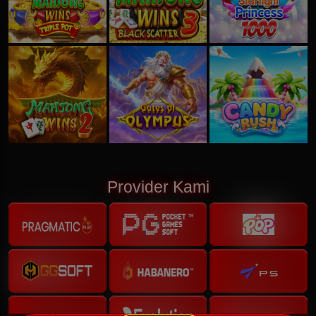
Provider Kami