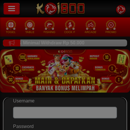
TOGEL
TABLE
FISHING
COCK F.
ARCADE
PROMO
ME
imal Withdraw Rp 50.000
Username
Password