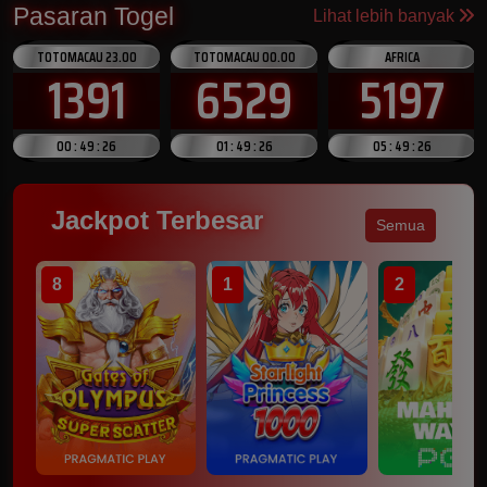
Pasaran Togel
Lihat lebih banyak
TOTOMACAU 23.00
TOTOMACAU 00.00
AFRICA
1391
6529
5197
00 : 49 : 24
01 : 49 : 24
05 : 49 : 24
Jackpot Terbesar
Semua
8
1
2