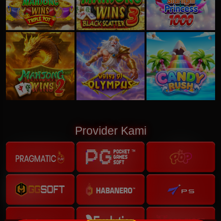
Provider Kami