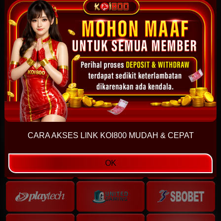
CARA AKSES LINK KOI800 MUDAH & CEPAT
OK