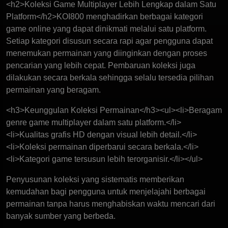
<h2>Koleksi Game Multiplayer Lebih Lengkap dalam Satu
Platform</h2>KOI800 menghadirkan berbagai kategori
game online yang dapat dinikmati melalui satu platform.
Setiap kategori disusun secara rapi agar pengguna dapat
menemukan permainan yang diinginkan dengan proses
pencarian yang lebih cepat. Pembaruan koleksi juga
dilakukan secara berkala sehingga selalu tersedia pilihan
permainan yang beragam.
<h3>Keunggulan Koleksi Permainan</h3><ul><li>Beragam
genre game multiplayer dalam satu platform.</li>
<li>Kualitas grafis HD dengan visual lebih detail.</li>
<li>Koleksi permainan diperbarui secara berkala.</li>
<li>Kategori game tersusun lebih terorganisir.</li></ul>
Penyusunan koleksi yang sistematis memberikan
kemudahan bagi pengguna untuk menjelajahi berbagai
permainan tanpa harus menghabiskan waktu mencari dari
banyak sumber yang berbeda.