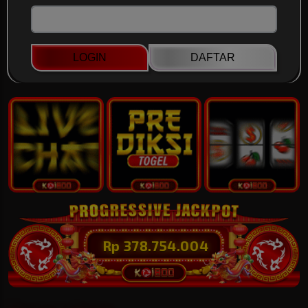
LOGIN
DAFTAR
Rp 378.761.412