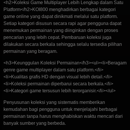
<h2>Koleksi Game Multiplayer Lebih Lengkap dalam Satu
Platform</h2>KOI800 menghadirkan berbagai kategori
game online yang dapat dinikmati melalui satu platform.
Setiap kategori disusun secara rapi agar pengguna dapat
menemukan permainan yang diinginkan dengan proses
pencarian yang lebih cepat. Pembaruan koleksi juga
dilakukan secara berkala sehingga selalu tersedia pilihan
permainan yang beragam.
<h3>Keunggulan Koleksi Permainan</h3><ul><li>Beragam
genre game multiplayer dalam satu platform.</li>
<li>Kualitas grafis HD dengan visual lebih detail.</li>
<li>Koleksi permainan diperbarui secara berkala.</li>
<li>Kategori game tersusun lebih terorganisir.</li></ul>
Penyusunan koleksi yang sistematis memberikan
kemudahan bagi pengguna untuk menjelajahi berbagai
permainan tanpa harus menghabiskan waktu mencari dari
banyak sumber yang berbeda.