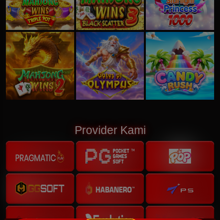
Provider Kami