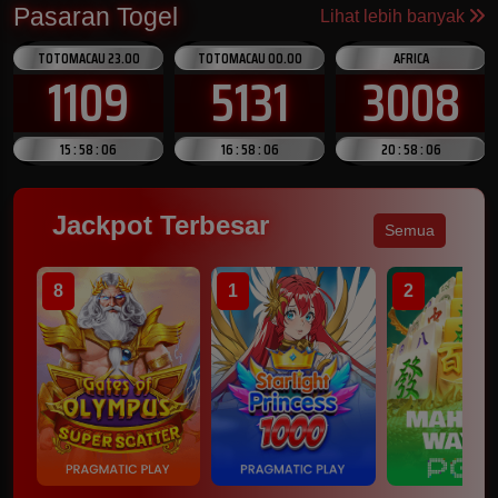
Pasaran Togel
Lihat lebih banyak
TOTOMACAU 23.00
TOTOMACAU 00.00
AFRICA
1109
5131
3008
15 : 58 : 04
16 : 58 : 04
20 : 58 : 04
Jackpot Terbesar
Semua
8
1
2