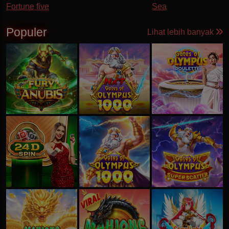
Populer
Lihat lebih banyak