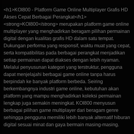
<h1>KOI800 - Platform Game Online Multiplayer Grafis HD
Akses Cepat Berbagai Perangkat</h1>
<strong>KOI800</strong> merupakan platform game online
multiplayer yang menghadirkan beragam pilihan permainan
digital dengan kualitas grafis HD dalam satu tempat.
Dukungan performa yang responsif, waktu muat yang cepat,
serta kompatibilitas pada berbagai perangkat menjadikan
setiap permainan dapat diakses dengan lebih nyaman.
Melalui penyusunan kategori yang terstruktur, pengguna
dapat menjelajahi berbagai game online tanpa harus
berpindah ke banyak platform berbeda. Seiring
berkembangnya industri game online, kebutuhan akan
platform yang mampu menghadirkan koleksi permainan
lengkap juga semakin meningkat. KOI800 menyusun
berbagai pilihan game multiplayer dari beragam genre
sehingga pengguna memiliki lebih banyak alternatif hiburan
digital sesuai minat dan gaya bermain masing-masing.