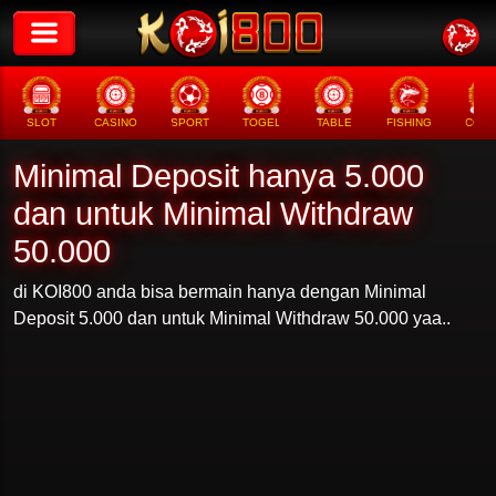
SLOT
CASINO
SPORT
TOGEL
TABLE
FISHING
COCK
Minimal Deposit hanya 5.000
dan untuk Minimal Withdraw
50.000
di KOI800 anda bisa bermain hanya dengan Minimal
Deposit 5.000 dan untuk Minimal Withdraw 50.000 yaa..