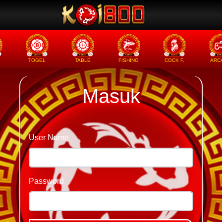
TOGEL
TABLE
FISHING
COCK F.
ARC
Masuk
User Name
Password