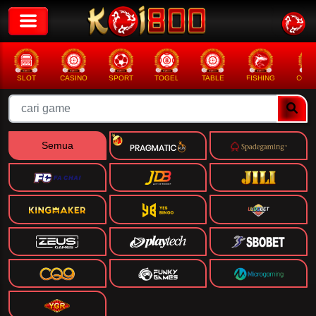
CASINO
SPORT
TOGEL
TABLE
FISHING
COCK F.
ARC
Semua