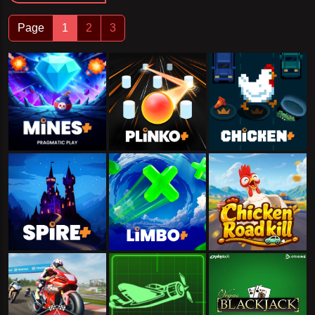
Page
1
2
3