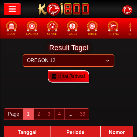
SLOT
CASINO
SPORT
TOGEL
TABLE
FISHING
COCK
Result Togel
Lihat Jadwal
Page
1
2
3
4
...
39
Tanggal
Periode
Nomor