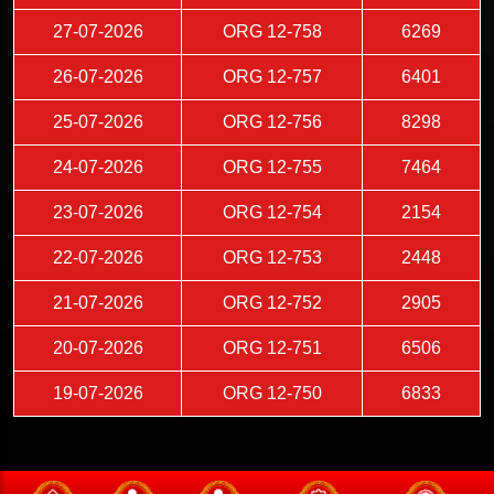
27-07-2026
ORG 12-758
6269
26-07-2026
ORG 12-757
6401
25-07-2026
ORG 12-756
8298
24-07-2026
ORG 12-755
7464
23-07-2026
ORG 12-754
2154
22-07-2026
ORG 12-753
2448
21-07-2026
ORG 12-752
2905
20-07-2026
ORG 12-751
6506
19-07-2026
ORG 12-750
6833