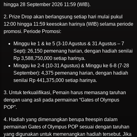
hingga 28 September 2026 11:59 (WIB).
2. Prize Drop akan berlangsung setiap hari mulai pukul
12:00 hingga 11:59 keesokan harinya (WIB) selama periode
promosi. Periode Promosi:
Minggu ke 1 & ke 5 (3-10 Agustus & 31 Agustus – 7
Sept): 26,150 pemenang harian, dengan hadiah senilai
Rp 3,588,750,000 setiap harinya.
Minggu ke 2-4 (10-31 Agustus) & Minggu ke 6-8 (7-28
September): 4,375 pemenang harian, dengan hadiah
senilai Rp 441,375,000 setiap harinya.
3. Untuk terkualifikasi, Pemain harus memasang taruhan
dengan uang asli pada permainan “Gates of Olympus
POP”.
4. Hadiah yang dimenangkan berupa freespin dalam
permainan Gates of Olympus POP sesuai dengan taruhan
yang digunakan untuk memenangkan hadiah tersebut. Jika